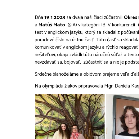
Dňa
19.1.2023
sa dvaja naši žiaci zúčastnili
Okresn
a
Matúš Mato
(9.A) v kategórii 1B. V konkurenci
test v anglickom jazyku, ktorý sa skladal z počúvani
poradové číslo na ústnu časť. Táto časť sa skladala
komunikovať v anglickom jazyku a rýchlo reagovať
riešiteľovi, obaja zvládli túto náročnú súťaž a tent
nevzdávať sa, bojovať, zúčastniť sa a nie je podst
Srdečne blahoželáme a obidvom prajeme veľa ďalš
Na olympiádu žiakov pripravovala Mgr. Daniela Kar