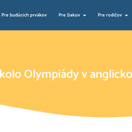
Pre budúcich prvákov
Pre žiakov
Pre rodičov
kolo Olympiády v anglick