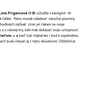
Lívia Prigancová (7.B
) súťažila v kategórii 1A
ali ľahké. Ráno museli zvládnuť náročný písomný
 hodinách zažívali stres pri čakaní na svoje
e a z rolovej hry, kde mali dokázať svoju schopnosť
iteľom
, a aj keď Lívii chýbal len 1 bod k úspešnému
ach budú čerpať aj z tejto skúsenosti. Dôležité je