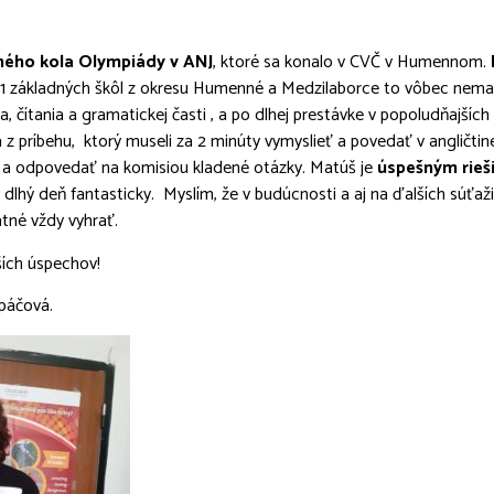
ého kola Olympiády v ANJ
, ktoré sa konalo v CVČ v Humennom.
i 11 základných škôl z okresu Humenné a Medzilaborce to vôbec nem
a, čítania a gramatickej časti , a po dlhej prestávke v popoludňajších
 z príbehu, ktorý museli za 2 minúty vymyslieť a povedať v angličtin
 a odpovedať na komisiou kladené otázky. Matúš je
úspešným rieš
o dlhý deň fantasticky. Myslím, že v budúcnosti a aj na ďalších súťaži
atné vždy vyhrať.
ích úspechov!
páčová.