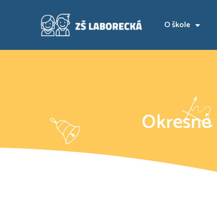
O škole
Okresné 