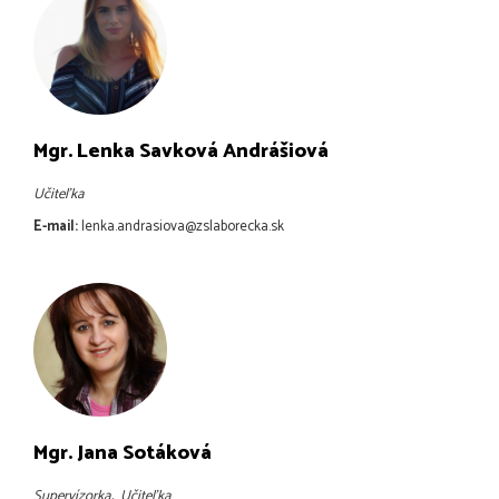
Mgr. Lenka Savková Andrášiová
Učiteľka
E-mail:
lenka.andrasiova@zslaborecka.sk
Mgr. Jana Sotáková
,
Supervízorka
Učiteľka