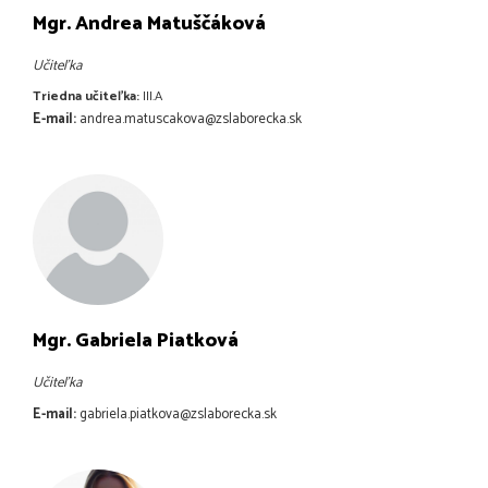
Mgr. Andrea Matuščáková
Učiteľka
Triedna učiteľka:
III.A
E-mail:
andrea.matuscakova@zslaborecka.sk
Mgr. Gabriela Piatková
Učiteľka
E-mail:
gabriela.piatkova@zslaborecka.sk