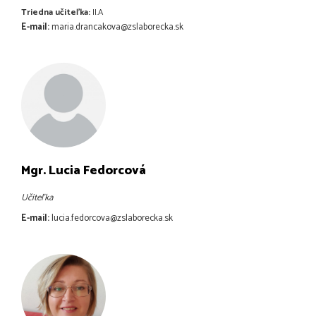
Triedna učiteľka:
II.A
E-mail:
maria.drancakova@zslaborecka.sk
Mgr. Lucia Fedorcová
Učiteľka
E-mail:
lucia.fedorcova@zslaborecka.sk