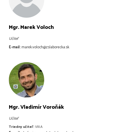
Mgr. Marek Voloch
Učiteľ
E-mail:
marek.voloch@zslaborecka.sk
Mgr. Vladimír Voroňák
Učiteľ
Triedny učiteľ:
VIII.A