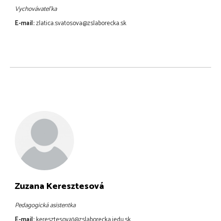
Vychovávateľka
E-mail:
zlatica.svatosova@zslaborecka.sk
Zuzana Keresztesová
Pedagogická asistentka
E-mail:
keresztesova1@zslaborecka.iedu.sk