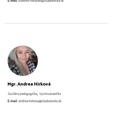
E-mail:
vladimir.voronak@zslaborecka.sk
Mgr. Andrea Hirková
,
Sociálna pedagogička
Vychovávateľka
E-mail:
andrea.hirkova@zslaborecka.sk