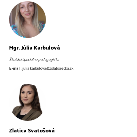
Mgr. Júlia Karbulová
Školská špeciálna pedagogička
E-mail:
julia.karbulova@zslaborecka.sk
Zlatica Svatošová