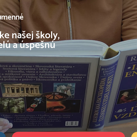
Humenné
nke našej školy,
elú a úspešnú