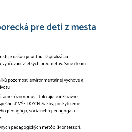
orecká pre deti z mesta
sti je našou prioritou. Digitalizácia
vo vyučovaní všetkých predmetov. Sme členmi
ľkú pozornosť environmentálnej výchove a
ivotu.
várame rôznorodosť tolerujúce inkluzívne
úspešnosť VŠETKÝCH žiakov; poskytujeme
neho pedagóga, sociálneho pedagóga a
.
ívnych pedagogických metód (Montessori,