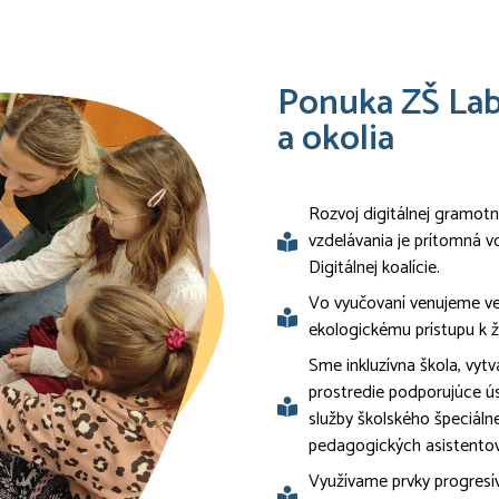
Ponuka ZŠ Lab
a okolia
Rozvoj digitálnej gramotno
vzdelávania je prítomná 
Digitálnej koalície.
Vo vyučovaní venujeme ve
ekologickému prístupu k ž
Sme inkluzívna škola, vyt
prostredie podporujúce 
služby školského špeciál
pedagogických asistentov
Využívame prvky progres