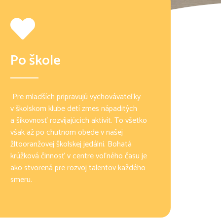
Po škole
Pre mladších pripravujú vychovávateľky
v školskom klube detí zmes nápaditých
a šikovnosť rozvíjajúcich aktivít. To všetko
však až po chutnom obede v našej
žltooranžovej školskej jedálni. Bohatá
krúžková činnosť v centre voľného času je
ako stvorená pre rozvoj talentov každého
smeru.