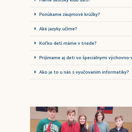
Máme školský klub detí?
Ponúkame záujmové krúžky?
Aké jazyky učíme?
Koľko detí máme v triede?
Prijímame aj deti so špeciálnymi výchovno
Ako je to u nás s vyučovaním informatiky?