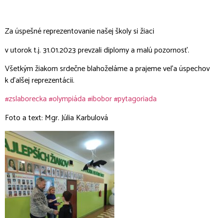
Za úspešné reprezentovanie našej školy si žiaci
v utorok t.j. 31.01.2023 prevzali diplomy a malú pozornosť.
Všetkým žiakom srdečne blahoželáme a prajeme veľa úspechov
k ďalšej reprezentácii.
#zslaborecka
#olympiáda
#ibobor
#pytagoriada
Foto a text: Mgr. Júlia Karbulová