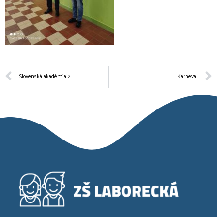
Slovenská akadémia 2
Karneval