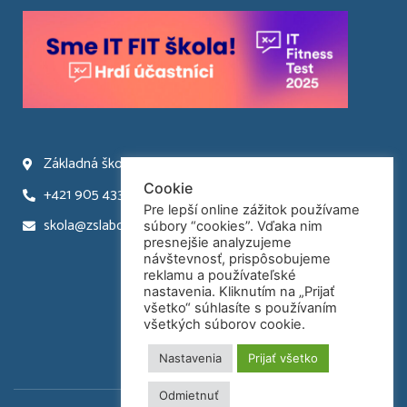
Základná škola Laborecká 66 Humenné
Cookie
+421 905 433 945
Pre lepší online zážitok používame
skola@zslaborecka.sk
súbory “cookies”. Vďaka nim
presnejšie analyzujeme
návštevnosť, prispôsobujeme
reklamu a používateľské
nastavenia. Kliknutím na „Prijať
všetko“ súhlasíte s používaním
všetkých súborov cookie.
Nastavenia
Prijať všetko
Odmietnuť