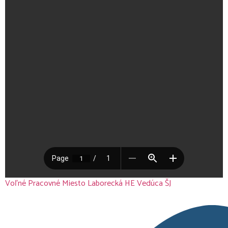
Voľné Pracovné Miesto Laborecká HE Vedúca ŠJ