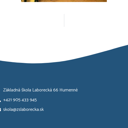
Základná škola Laborecká 66 Humenné
+421 905 433 945
skola@zslaborecka.sk