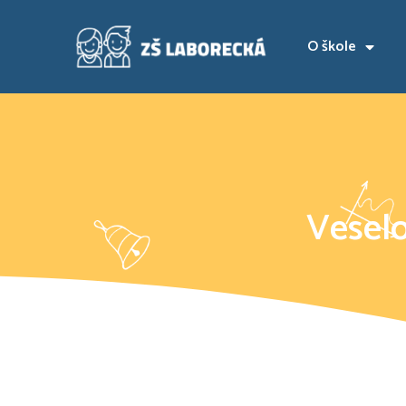
O škole
Vesel