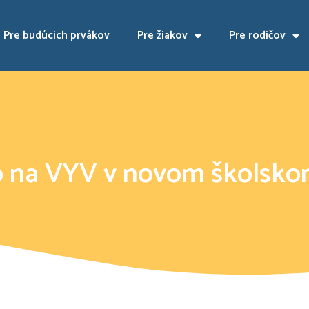
Pre budúcich prvákov
Pre žiakov
Pre rodičov
o na VYV v novom školsko