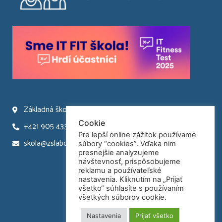
Základná škola Laborecká 66 Humenné
Cookie
+421 905 433 945
Pre lepší online zážitok používame
skola@zslaborecka.sk
súbory “cookies”. Vďaka nim
presnejšie analyzujeme
návštevnosť, prispôsobujeme
reklamu a používateľské
nastavenia. Kliknutím na „Prijať
všetko“ súhlasíte s používaním
všetkých súborov cookie.
Nastavenia
Prijať všetko