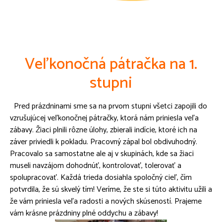
Veľkonočná pátračka na 1.
stupni
Pred prázdninami sme sa na prvom stupni všetci zapojili do
vzrušujúcej veľkonočnej pátračky, ktorá nám priniesla veľa
zábavy. Žiaci plnili rôzne úlohy, zbierali indície, ktoré ich na
záver priviedli k pokladu. Pracovný zápal bol obdivuhodný.
Pracovalo sa samostatne ale aj v skupinách, kde sa žiaci
museli navzájom dohodnúť, kontrolovať, tolerovať a
spolupracovať. Každá trieda dosiahla spoločný cieľ, čím
potvrdila, že sú skvelý tím! Veríme, že ste si túto aktivitu užili a
že vám priniesla veľa radosti a nových skúseností. Prajeme
vám krásne prázdniny plné oddychu a zábavy!