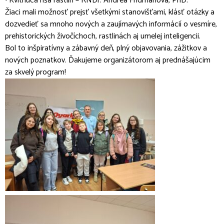
• Kvitnúca ríša rastlín – RNDr. Andrea Fridmanová, PhD.
Žiaci mali možnosť prejsť všetkými stanovišťami, klásť otázky a
dozvedieť sa mnoho nových a zaujímavých informácií o vesmíre,
prehistorických živočíchoch, rastlinách aj umelej inteligencii.
Bol to inšpiratívny a zábavný deň, plný objavovania, zážitkov a
nových poznatkov. Ďakujeme organizátorom aj prednášajúcim
za skvelý program!