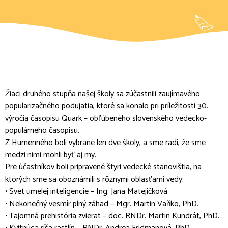
Žiaci druhého stupňa našej školy sa zúčastnili zaujímavého
popularizačného podujatia, ktoré sa konalo pri príležitosti 30.
výročia časopisu Quark – obľúbeného slovenského vedecko-
populárneho časopisu.
Z Humenného boli vybrané len dve školy, a sme radi, že sme
medzi nimi mohli byť aj my.
Pre účastníkov boli pripravené štyri vedecké stanovištia, na
ktorých sme sa oboznámili s rôznymi oblasťami vedy:
• Svet umelej inteligencie – Ing. Jana Matejíčková
• Nekonečný vesmír plný záhad – Mgr. Martin Vaňko, PhD.
• Tajomná prehistória zvierat – doc. RNDr. Martin Kundrát, PhD.