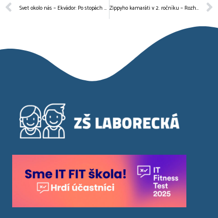
Svet okolo nás – Ekvádor: Po stopách evolúcie
Zippyho kamaráti v 2. ročníku – Rozhovory o lúčení a priateľstve