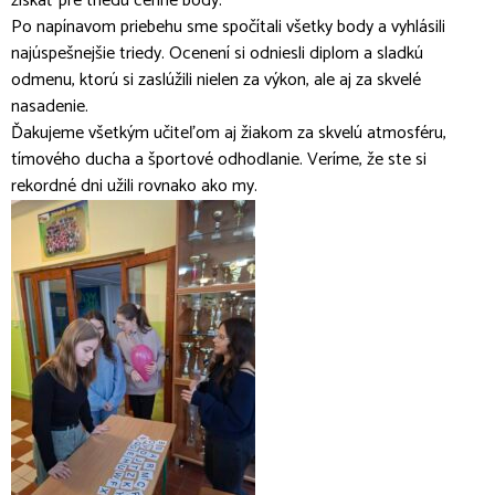
získať pre triedu cenné body.
Po napínavom priebehu sme spočítali všetky body a vyhlásili
najúspešnejšie triedy. Ocenení si odniesli diplom a sladkú
odmenu, ktorú si zaslúžili nielen za výkon, ale aj za skvelé
nasadenie.
Ďakujeme všetkým učiteľom aj žiakom za skvelú atmosféru,
tímového ducha a športové odhodlanie. Veríme, že ste si
rekordné dni užili rovnako ako my.