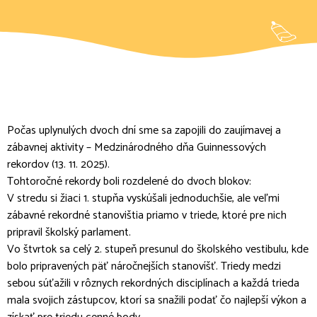
Počas uplynulých dvoch dní sme sa zapojili do zaujímavej a
zábavnej aktivity – Medzinárodného dňa Guinnessových
rekordov (13. 11. 2025).
Tohtoročné rekordy boli rozdelené do dvoch blokov:
V stredu si žiaci 1. stupňa vyskúšali jednoduchšie, ale veľmi
zábavné rekordné stanovištia priamo v triede, ktoré pre nich
pripravil školský parlament.
Vo štvrtok sa celý 2. stupeň presunul do školského vestibulu, kde
bolo pripravených päť náročnejších stanovíšť. Triedy medzi
sebou súťažili v rôznych rekordných disciplínach a každá trieda
mala svojich zástupcov, ktorí sa snažili podať čo najlepší výkon a