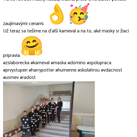
zaujímavými cenami.
Už teraz sa tešíme na ďalší karneval a na to, aké masky si žiaci
pripravia.
#zslaborecka #karneval #maska #domino #spolupraca
#prvystupen #harrypotter #humenne #skolahrou #vdacnost
#usmev #radost