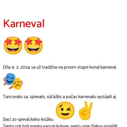
Karneval
Dňa 9. 2. 2024 sa už tradične na prvom stupni konal karneval.
Tancovalo sa, spievalo, súťažilo a počas karnevalu vystúpili aj
žiaci zo speváckeho krúžku.
Tento rok boli masky naozaj krásne, preto sme žiakov potešili