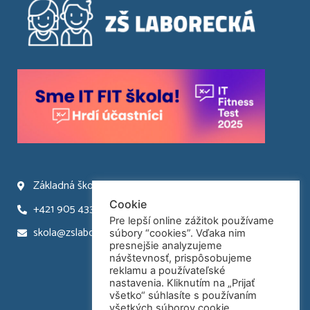
Základná škola Laborecká 66 Humenné
Cookie
+421 905 433 945
Pre lepší online zážitok používame
skola@zslaborecka.sk
súbory “cookies”. Vďaka nim
presnejšie analyzujeme
návštevnosť, prispôsobujeme
reklamu a používateľské
nastavenia. Kliknutím na „Prijať
všetko“ súhlasíte s používaním
všetkých súborov cookie.