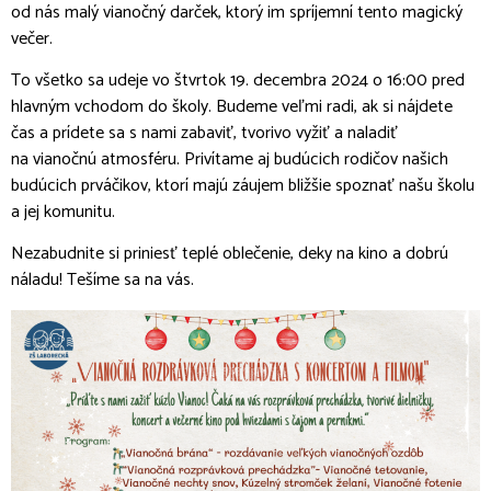
od nás malý vianočný darček, ktorý im spríjemní tento magický
večer.
To všetko sa udeje vo štvrtok 19. decembra 2024 o 16:00 pred
hlavným vchodom do školy. Budeme veľmi radi, ak si nájdete
čas a prídete sa s nami zabaviť, tvorivo vyžiť a naladiť
na vianočnú atmosféru. Privítame aj budúcich rodičov našich
budúcich prváčikov, ktorí majú záujem bližšie spoznať našu školu
a jej komunitu.
Nezabudnite si priniesť teplé oblečenie, deky na kino a dobrú
náladu! Tešíme sa na vás.