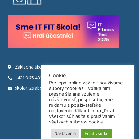
Základná škola Laborecká 66 Humenné
Cookie
+421 905 433 945
Pre lepší online zážitok používame
skola@zslaborecka.sk
súbory “cookies”. Vďaka nim
presnejšie analyzujeme
návštevnosť, prispôsobujeme
reklamu a používateľské
nastavenia. Kliknutím na „Prijať
všetko“ súhlasíte s používaním
všetkých súborov cookie.
Nastavenia
Prijať všetko